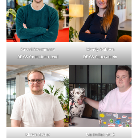
Pascal Broummana
Mandy Stübben
DE CS Operations Lead
DE CS Supervisorin
Marvin Rektor
Maximilian Groß