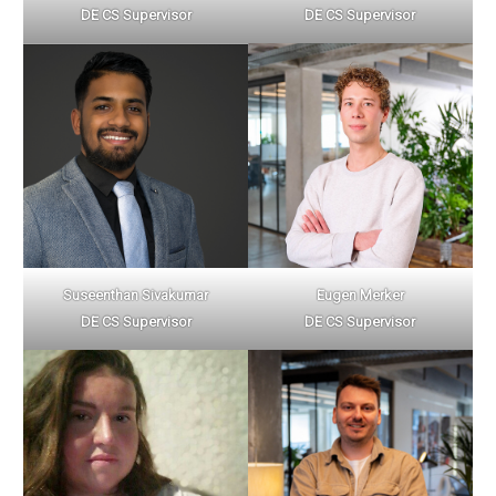
DE CS Supervisor
DE CS Supervisor
Suseenthan Sivakumar
Eugen Merker
DE CS Supervisor
DE CS Supervisor