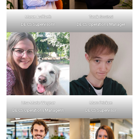
Meret Auffarth
Tarek Souissi
DE CS Supervisorin
DE CS Operations Manager
Lisa-Marie Wegner
Marc Pricken
DE
CS Operations Managerin
DE CS Supervisor