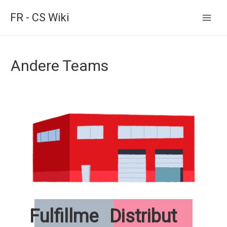
FR - CS Wiki
Main
Men
Andere Teams
Fulfillme
Distribut