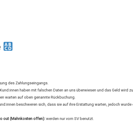
e
igung des Zahlungseingangs.
e Kund:innen haben mit falschen Daten an uns überwiesen und das Geld wird z
nen warten auf oben genannte Rückbuchung.
Kund:innen beschweren sich, dass sie auf ihre Erstattung warten, jedoch wurd
o out (Mahnkosten offen):
werden nur vom SV benutzt.